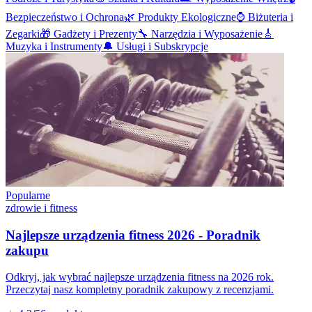
Bezpieczeństwo i Ochrona
🌿
Produkty Ekologiczne
⌚
Biżuteria i
Zegarki
🎁
Gadżety i Prezenty
🔧
Narzędzia i Wyposażenie
🎸
Muzyka i Instrumenty
🔔
Usługi i Subskrypcje
Popularne
zdrowie i fitness
Najlepsze urządzenia fitness 2026 - Poradnik
zakupu
Odkryj, jak wybrać najlepsze urządzenia fitness na 2026 rok.
Przeczytaj nasz kompletny poradnik zakupowy z recenzjami.