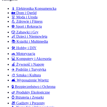
📱
Elektronika Konsumencka
🏡
Dom i Ogród
👗
Moda i Uroda
💪
Zdrowie i Fitness
⚽
Sport i Rekreacja
🎲
Zabawki i Gry
👶
Dzieci i Niemowlęta
📚
Książki i Multimedia
🛠️
Hobby i DIY
🚗
Motoryzacja
💻
Komputery i Akcesoria
🍎
Żywność i Napoje
✈️
Podróże i Turystyka
🎨
Sztuka i Kultura
🛋️
Wyposażenie Wnętrz
🔒
Bezpieczeństwo i Ochrona
🌿
Produkty Ekologiczne
⌚
Biżuteria i Zegarki
🎁
Gadżety i Prezenty