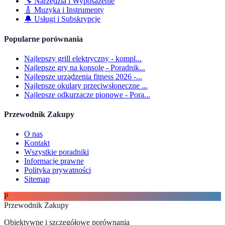
🔧
Narzędzia i Wyposażenie
🎸
Muzyka i Instrumenty
🔔
Usługi i Subskrypcje
Popularne porównania
Najlepszy grill elektryczny - kompl...
Najlepsze gry na konsolę - Poradnik...
Najlepsze urządzenia fitness 2026 -...
Najlepsze okulary przeciwsłoneczne ...
Najlepsze odkurzacze pionowe - Pora...
Przewodnik Zakupy
O nas
Kontakt
Wszystkie poradniki
Informacje prawne
Polityka prywatności
Sitemap
P
Przewodnik Zakupy
Obiektywne i szczegółowe porównania