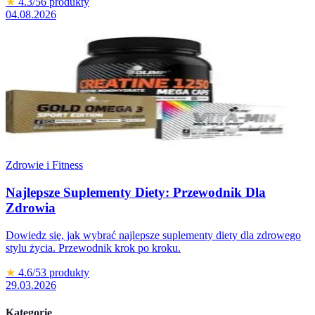
★
4.3
/5
6
produkty
04.08.2026
Zdrowie i Fitness
Najlepsze Suplementy Diety: Przewodnik Dla
Zdrowia
Dowiedz się, jak wybrać najlepsze suplementy diety dla zdrowego
stylu życia. Przewodnik krok po kroku.
★
4.6
/5
3
produkty
29.03.2026
Kategorie