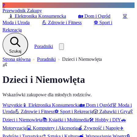
P
Przewodnik Zakupy
📱
Elektronika Konsumencka
🏡
Dom i Ogród
👗
Moda i Uroda
💪
Zdrowie i Fitness
⚽
Sport i
Rekreacja
Poradniki
Szukaj
Strona główna
Poradniki
Dzieci i Niemowlęta
👶
Dzieci i Niemowlęta
Wskazówki zakupowe dla młodych rodziców.
Wszystkie
📱
Elektronika Konsumencka
🏡
Dom i Ogród
👗
Moda i
Uroda
💪
Zdrowie i Fitness
⚽
Sport i Rekreacja
🎲
Zabawki i Gry
👶
Dzieci i Niemowlęta
📚
Książki i Multimedia
🛠️
Hobby i DIY
🚗
Motoryzacja
💻
Komputery i Akcesoria
🍎
Żywność i Napoje
✈️
Podróże i Turystyka
🎨
Sztuka i Kultura
🛋️
Wyposażenie Wnętrz
🔒