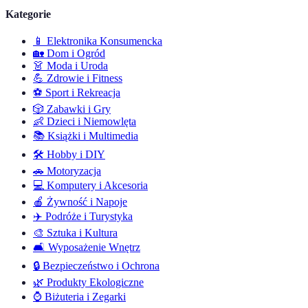
Kategorie
📱
Elektronika Konsumencka
🏡
Dom i Ogród
👗
Moda i Uroda
💪
Zdrowie i Fitness
⚽
Sport i Rekreacja
🎲
Zabawki i Gry
👶
Dzieci i Niemowlęta
📚
Książki i Multimedia
🛠️
Hobby i DIY
🚗
Motoryzacja
💻
Komputery i Akcesoria
🍎
Żywność i Napoje
✈️
Podróże i Turystyka
🎨
Sztuka i Kultura
🛋️
Wyposażenie Wnętrz
🔒
Bezpieczeństwo i Ochrona
🌿
Produkty Ekologiczne
⌚
Biżuteria i Zegarki