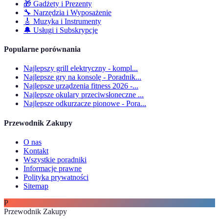
🎁
Gadżety i Prezenty
🔧
Narzędzia i Wyposażenie
🎸
Muzyka i Instrumenty
🔔
Usługi i Subskrypcje
Popularne porównania
Najlepszy grill elektryczny - kompl...
Najlepsze gry na konsolę - Poradnik...
Najlepsze urządzenia fitness 2026 -...
Najlepsze okulary przeciwsłoneczne ...
Najlepsze odkurzacze pionowe - Pora...
Przewodnik Zakupy
O nas
Kontakt
Wszystkie poradniki
Informacje prawne
Polityka prywatności
Sitemap
P
Przewodnik Zakupy