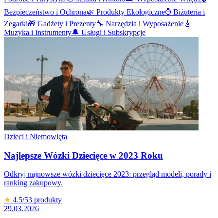
Bezpieczeństwo i Ochrona
🌿
Produkty Ekologiczne
⌚
Biżuteria i
Zegarki
🎁
Gadżety i Prezenty
🔧
Narzędzia i Wyposażenie
🎸
Muzyka i Instrumenty
🔔
Usługi i Subskrypcje
Dzieci i Niemowlęta
Najlepsze Wózki Dziecięce w 2023 Roku
Odkryj najnowsze wózki dziecięce 2023: przegląd modeli, porady i
ranking zakupowy.
★
4.5
/5
3
produkty
29.03.2026