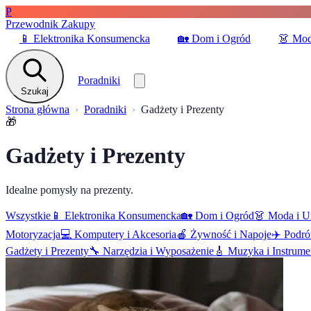
P
Przewodnik Zakupy
📱
Elektronika Konsumencka
🏡
Dom i Ogród
👗
Mod
Poradniki
Szukaj
Strona główna
Poradniki
Gadżety i Prezenty
🎁
Gadżety i Prezenty
Idealne pomysły na prezenty.
Wszystkie
📱
Elektronika Konsumencka
🏡
Dom i Ogród
👗
Moda i U
Motoryzacja
💻
Komputery i Akcesoria
🍎
Żywność i Napoje
✈️
Podró
Gadżety i Prezenty
🔧
Narzędzia i Wyposażenie
🎸
Muzyka i Instrume