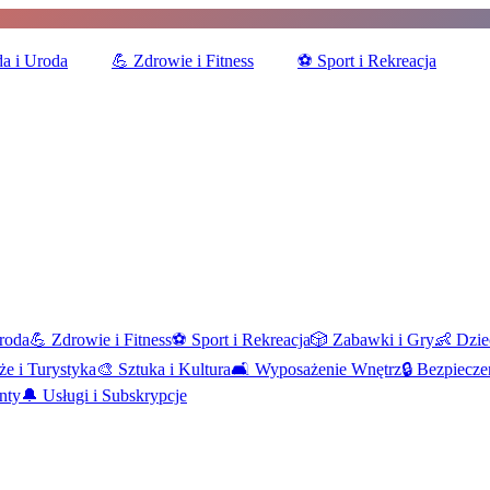
a i Uroda
💪
Zdrowie i Fitness
⚽
Sport i Rekreacja
roda
💪
Zdrowie i Fitness
⚽
Sport i Rekreacja
🎲
Zabawki i Gry
👶
Dzie
że i Turystyka
🎨
Sztuka i Kultura
🛋️
Wyposażenie Wnętrz
🔒
Bezpiecze
nty
🔔
Usługi i Subskrypcje