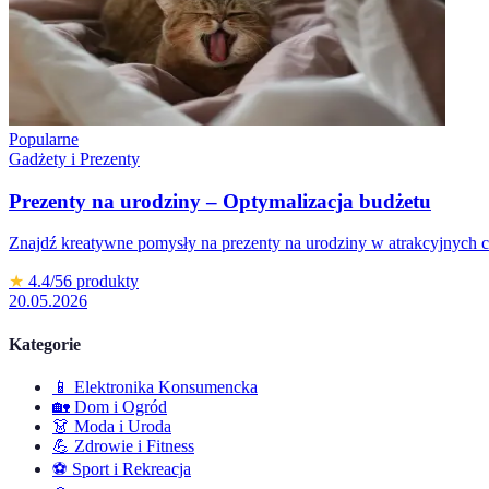
Popularne
Gadżety i Prezenty
Prezenty na urodziny – Optymalizacja budżetu
Znajdź kreatywne pomysły na prezenty na urodziny w atrakcyjnych 
★
4.4
/5
6
produkty
20.05.2026
Kategorie
📱
Elektronika Konsumencka
🏡
Dom i Ogród
👗
Moda i Uroda
💪
Zdrowie i Fitness
⚽
Sport i Rekreacja