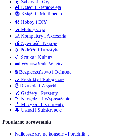
🎲
Zabawki i Gry
👶
Dzieci i Niemowlęta
📚
Książki i Multimedia
🛠️
Hobby i DIY
🚗
Motoryzacja
💻
Komputery i Akcesoria
🍎
Żywność i Napoje
✈️
Podróże i Turystyka
🎨
Sztuka i Kultura
🛋️
Wyposażenie Wnętrz
🔒
Bezpieczeństwo i Ochrona
🌿
Produkty Ekologiczne
⌚
Biżuteria i Zegarki
🎁
Gadżety i Prezenty
🔧
Narzędzia i Wyposażenie
🎸
Muzyka i Instrumenty
🔔
Usługi i Subskrypcje
Popularne porównania
Najlepsze gry na konsolę - Poradnik...