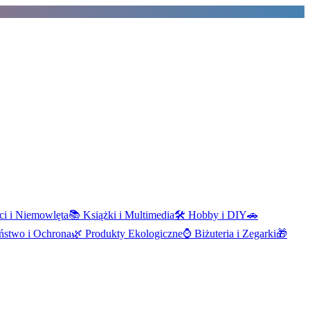
ci i Niemowlęta
📚
Książki i Multimedia
🛠️
Hobby i DIY
🚗
ństwo i Ochrona
🌿
Produkty Ekologiczne
⌚
Biżuteria i Zegarki
🎁