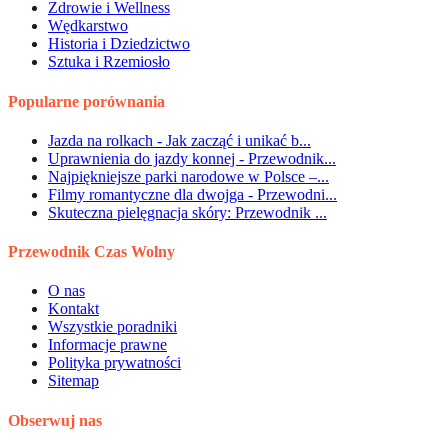
Zdrowie i Wellness
Wędkarstwo
Historia i Dziedzictwo
Sztuka i Rzemiosło
Popularne porównania
Jazda na rolkach - Jak zacząć i unikać b...
Uprawnienia do jazdy konnej - Przewodnik...
Najpiękniejsze parki narodowe w Polsce –...
Filmy romantyczne dla dwojga - Przewodni...
Skuteczna pielęgnacja skóry: Przewodnik ...
Przewodnik Czas Wolny
O nas
Kontakt
Wszystkie poradniki
Informacje prawne
Polityka prywatności
Sitemap
Obserwuj nas