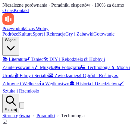
Niezależne porównania · Poradniki ekspertów · 100% za darmo
O nas
Kontakt
Przewodnik
Czas Wolny
Podróże
Kultura
Sport i Rekreacja
Gry i Zabawki
Gotowanie
Więcej
📚
Literatura
💃
Taniec
🛠️
DIY i Rękodzieło
🎨
Hobby i
Zainteresowania
🎵
Muzyka
📸
Fotografia
💻
Technologia
💄
Moda i
Uroda
🎬
Filmy i Serializ
🏰
Zwiedzanie
🌿
Ogród i Rośliny
🧘
Zdrowie i Wellness
🎣
Wędkarstwo
🏛️
Historia i Dziedzictwo
🖌️
Sztuka i Rzemiosło
Szukaj
Strona główna
Poradniki
Technologia
💻