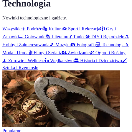
Technologia
Nowinki technologiczne i gadżety.
Wszystkie
✈️
Podróże
🎭
Kultura
⚽
Sport i Rekreacja
🎲
Gry i
Zabawki
🍳
Gotowanie
📚
Literatura
💃
Taniec
🛠️
DIY i Rękodzieło
🎨
Hobby i Zainteresowania
🎵
Muzyka
📸
Fotografia
💻
Technologia
💄
Moda i Uroda
🎬
Filmy i Serializ
🏰
Zwiedzanie
🌿
Ogród i Rośliny
🧘
Zdrowie i Wellness
🎣
Wędkarstwo
🏛️
Historia i Dziedzictwo
🖌️
Sztuka i Rzemiosło
Popularne