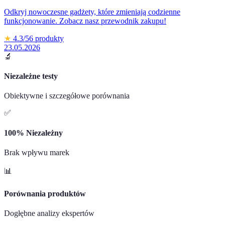
Odkryj nowoczesne gadżety, które zmieniają codzienne
funkcjonowanie. Zobacz nasz przewodnik zakupu!
★
4.3
/5
6
produkty
23.05.2026
🔬
Niezależne testy
Obiektywne i szczegółowe porównania
✅
100% Niezależny
Brak wpływu marek
📊
Porównania produktów
Dogłębne analizy ekspertów