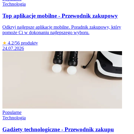
Technologia
Top aplikacje mobilne - Przewodnik zakupowy
Odkryj najlepsze aplikacje mobilne. Poradnik zakupowy, który
pomoże Ci w dokonaniu najlepszego wyboru.
★
4.2
/5
6
produkty
24.07.2026
Popularne
Technologia
Gadżety technologiczne - Przewodnik zakupu