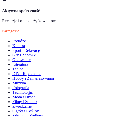
💬
Aktywna społeczność
Recenzje i opinie użytkowników
Kategorie
Podróże
Kultura
Sport i Rekreacja
Gry i Zabawki
Gotowanie
Literatura
Taniec
DIY i Rękodzieło
Hobby i Zainteresowania
Muzyka
Fotografia
Technologia
Moda i Uroda
Filmy i Serializ
Zwiedzanie
Ogród i Rośliny
Zdrowie i Wellness