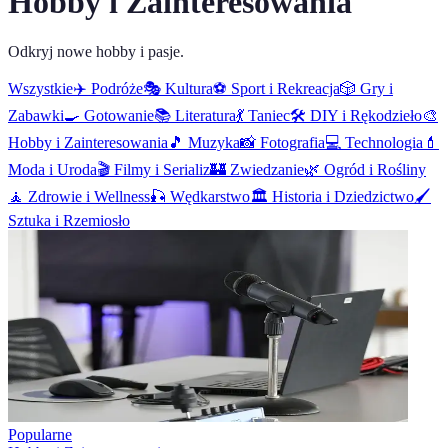
Hobby i Zainteresowania
Odkryj nowe hobby i pasje.
Wszystkie
✈️
Podróże
🎭
Kultura
⚽
Sport i Rekreacja
🎲
Gry i
Zabawki
🍳
Gotowanie
📚
Literatura
💃
Taniec
🛠️
DIY i Rękodzieło
🎨
Hobby i Zainteresowania
🎵
Muzyka
📸
Fotografia
💻
Technologia
💄
Moda i Uroda
🎬
Filmy i Serializ
🏰
Zwiedzanie
🌿
Ogród i Rośliny
🧘
Zdrowie i Wellness
🎣
Wędkarstwo
🏛️
Historia i Dziedzictwo
🖌️
Sztuka i Rzemiosło
Popularne