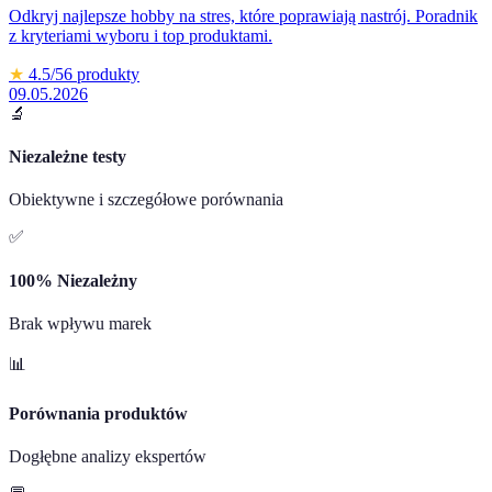
Odkryj najlepsze hobby na stres, które poprawiają nastrój. Poradnik
z kryteriami wyboru i top produktami.
★
4.5
/5
6
produkty
09.05.2026
🔬
Niezależne testy
Obiektywne i szczegółowe porównania
✅
100% Niezależny
Brak wpływu marek
📊
Porównania produktów
Dogłębne analizy ekspertów