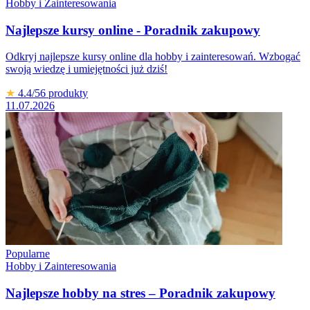
Hobby i Zainteresowania
Najlepsze kursy online - Poradnik zakupowy
Odkryj najlepsze kursy online dla hobby i zainteresowań. Wzbogać
swoją wiedzę i umiejętności już dziś!
★
4.4
/5
6
produkty
11.07.2026
Popularne
Hobby i Zainteresowania
Najlepsze hobby na stres – Poradnik zakupowy