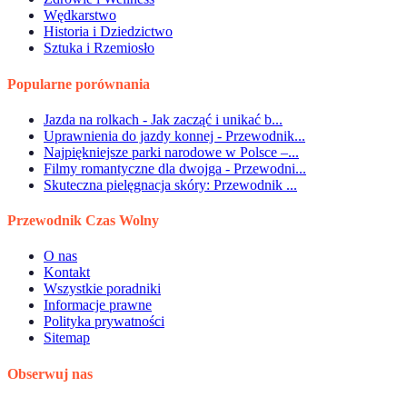
Wędkarstwo
Historia i Dziedzictwo
Sztuka i Rzemiosło
Popularne porównania
Jazda na rolkach - Jak zacząć i unikać b...
Uprawnienia do jazdy konnej - Przewodnik...
Najpiękniejsze parki narodowe w Polsce –...
Filmy romantyczne dla dwojga - Przewodni...
Skuteczna pielęgnacja skóry: Przewodnik ...
Przewodnik Czas Wolny
O nas
Kontakt
Wszystkie poradniki
Informacje prawne
Polityka prywatności
Sitemap
Obserwuj nas