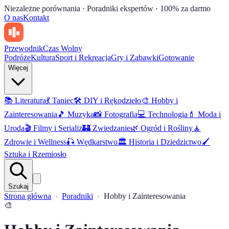
Niezależne porównania · Poradniki ekspertów · 100% za darmo
O nas
Kontakt
Przewodnik
Czas Wolny
Podróże
Kultura
Sport i Rekreacja
Gry i Zabawki
Gotowanie
Więcej
📚
Literatura
💃
Taniec
🛠️
DIY i Rękodzieło
🎨
Hobby i
Zainteresowania
🎵
Muzyka
📸
Fotografia
💻
Technologia
💄
Moda i
Uroda
🎬
Filmy i Serializ
🏰
Zwiedzanie
🌿
Ogród i Rośliny
🧘
Zdrowie i Wellness
🎣
Wędkarstwo
🏛️
Historia i Dziedzictwo
🖌️
Sztuka i Rzemiosło
Szukaj
Strona główna
Poradniki
Hobby i Zainteresowania
🎨