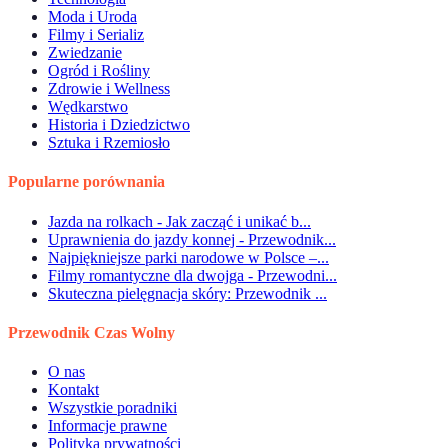
Moda i Uroda
Filmy i Serializ
Zwiedzanie
Ogród i Rośliny
Zdrowie i Wellness
Wędkarstwo
Historia i Dziedzictwo
Sztuka i Rzemiosło
Popularne porównania
Jazda na rolkach - Jak zacząć i unikać b...
Uprawnienia do jazdy konnej - Przewodnik...
Najpiękniejsze parki narodowe w Polsce –...
Filmy romantyczne dla dwojga - Przewodni...
Skuteczna pielęgnacja skóry: Przewodnik ...
Przewodnik Czas Wolny
O nas
Kontakt
Wszystkie poradniki
Informacje prawne
Polityka prywatności