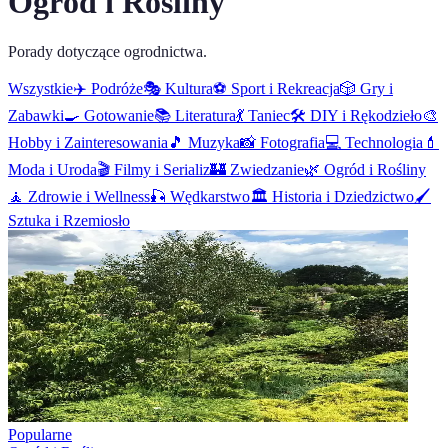
Ogród i Rośliny
Porady dotyczące ogrodnictwa.
Wszystkie
✈️
Podróże
🎭
Kultura
⚽
Sport i Rekreacja
🎲
Gry i
Zabawki
🍳
Gotowanie
📚
Literatura
💃
Taniec
🛠️
DIY i Rękodzieło
🎨
Hobby i Zainteresowania
🎵
Muzyka
📸
Fotografia
💻
Technologia
💄
Moda i Uroda
🎬
Filmy i Serializ
🏰
Zwiedzanie
🌿
Ogród i Rośliny
🧘
Zdrowie i Wellness
🎣
Wędkarstwo
🏛️
Historia i Dziedzictwo
🖌️
Sztuka i Rzemiosło
Popularne