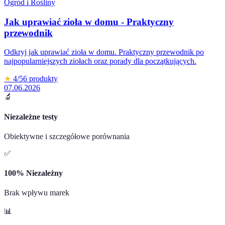
Ogród i Rośliny
Jak uprawiać zioła w domu - Praktyczny
przewodnik
Odkryj jak uprawiać zioła w domu. Praktyczny przewodnik po
najpopularniejszych ziołach oraz porady dla początkujących.
★
4
/5
6
produkty
07.06.2026
🔬
Niezależne testy
Obiektywne i szczegółowe porównania
✅
100% Niezależny
Brak wpływu marek
📊