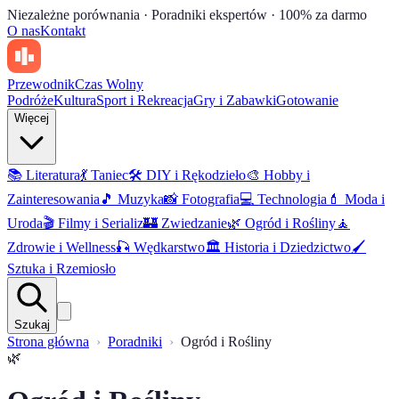
Niezależne porównania · Poradniki ekspertów · 100% za darmo
O nas
Kontakt
Przewodnik
Czas Wolny
Podróże
Kultura
Sport i Rekreacja
Gry i Zabawki
Gotowanie
Więcej
📚
Literatura
💃
Taniec
🛠️
DIY i Rękodzieło
🎨
Hobby i
Zainteresowania
🎵
Muzyka
📸
Fotografia
💻
Technologia
💄
Moda i
Uroda
🎬
Filmy i Serializ
🏰
Zwiedzanie
🌿
Ogród i Rośliny
🧘
Zdrowie i Wellness
🎣
Wędkarstwo
🏛️
Historia i Dziedzictwo
🖌️
Sztuka i Rzemiosło
Szukaj
Strona główna
Poradniki
Ogród i Rośliny
🌿